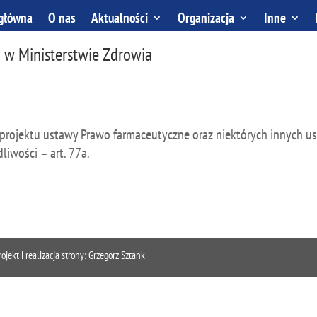
 główna
O nas
Aktualności
Organizacja
Inne
 w Ministerstwie Zdrowia
 projektu ustawy Prawo farmaceutyczne oraz niektórych innych u
iwości – art. 77a.
kt i realizacja strony:
Grzegorz Sztank