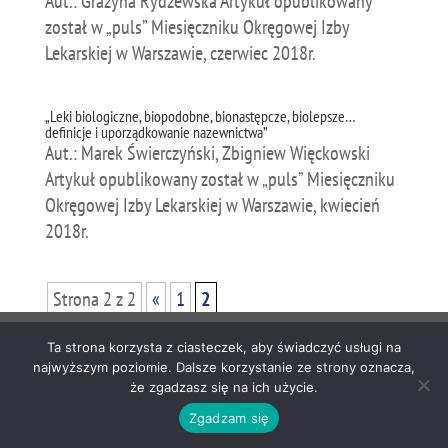
Aut.: Grażyna Rydzewska Artykuł opublikowany
został w „puls” Miesięczniku Okręgowej Izby
Lekarskiej w Warszawie, czerwiec 2018r.
„Leki biologiczne, biopodobne, bionastępcze, biolepsze…
definicje i uporządkowanie nazewnictwa”
Aut.: Marek Świerczyński, Zbigniew Więckowski
Artykuł opublikowany został w „puls” Miesięczniku
Okręgowej Izby Lekarskiej w Warszawie, kwiecień
2018r.
Strona 2 z 2
«
1
2
Copyright 2024. IZBA GOSPODARCZA „FARMACJA POLSKA”. Projekt i
Ta strona korzysta z ciasteczek, aby świadczyć usługi na
realizacja strony:
Grzegorz Sztank
najwyższym poziomie. Dalsze korzystanie ze strony oznacza,
że zgadzasz się na ich użycie.
Zgadzam się