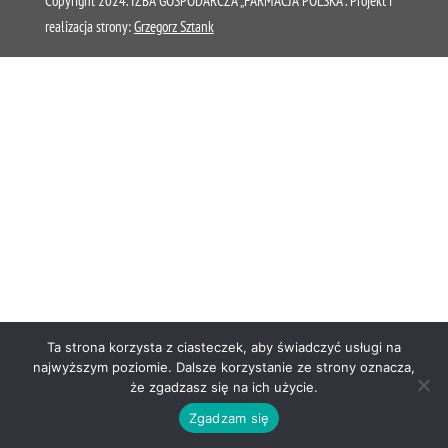
Copyright 2024. IZBA GOSPODARCZA „FARMACJA POLSKA”. Projekt i
realizacja strony:
Grzegorz Sztank
Ta strona korzysta z ciasteczek, aby świadczyć usługi na
najwyższym poziomie. Dalsze korzystanie ze strony oznacza,
że zgadzasz się na ich użycie.
Zgadzam się