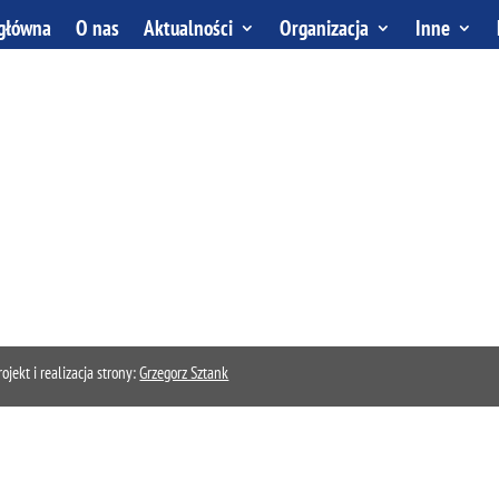
 główna
O nas
Aktualności
Organizacja
Inne
kt i realizacja strony:
Grzegorz Sztank