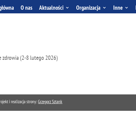
 główna
O nas
Aktualności
Organizacja
Inne
zdrowia (2-8 lutego 2026)
kt i realizacja strony:
Grzegorz Sztank