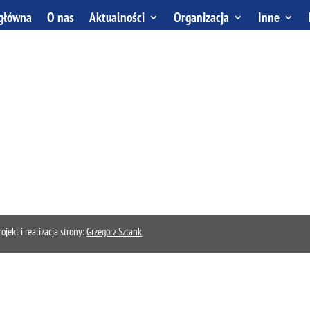
 główna
O nas
Aktualności
Organizacja
Inne
kt i realizacja strony:
Grzegorz Sztank