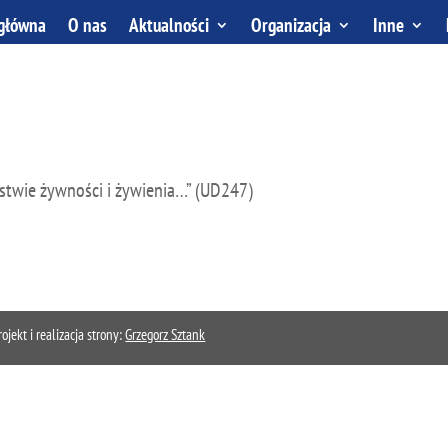
 główna
O nas
Aktualności
Organizacja
Inne
stwie żywności i żywienia…” (UD247)
kt i realizacja strony:
Grzegorz Sztank