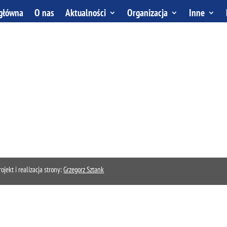
 główna
O nas
Aktualności
Organizacja
Inne
kt i realizacja strony:
Grzegorz Sztank