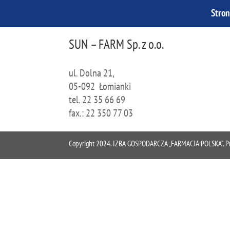
Stro
SUN – FARM Sp. z o.o.
ul. Dolna 21,
05-092 Łomianki
tel. 22 35 66 69
fax.: 22 350 77 03
Copyright 2024. IZBA GOSPODARCZA „FARMACJA POLSKA”. Proje