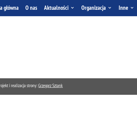
na główna
O nas
Aktualności
Organizacja
Inne
kt i realizacja strony:
Grzegorz Sztank