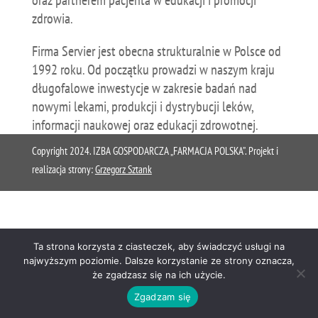
oraz partnerem pacjenta w edukacji i promocji
zdrowia.
Firma Servier jest obecna strukturalnie w Polsce od
1992 roku. Od początku prowadzi w naszym kraju
długofalowe inwestycje w zakresie badań nad
nowymi lekami, produkcji i dystrybucji leków,
informacji naukowej oraz edukacji zdrowotnej.
Copyright 2024. IZBA GOSPODARCZA „FARMACJA POLSKA”. Projekt i
realizacja strony:
Grzegorz Sztank
Ta strona korzysta z ciasteczek, aby świadczyć usługi na
najwyższym poziomie. Dalsze korzystanie ze strony oznacza,
że zgadzasz się na ich użycie.
Zgadzam się