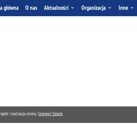
na główna
O nas
Aktualności
Organizacja
Inne
kt i realizacja strony:
Grzegorz Sztank