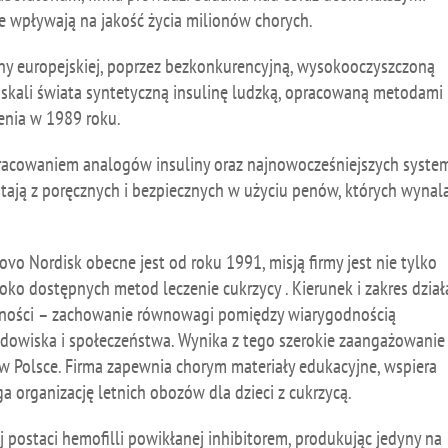
ie wpływają na jakość życia milionów chorych.
uliny europejskiej, poprzez bezkonkurencyjną, wysokooczyszczoną
w skali świata syntetyczną insulinę ludzką, opracowaną metodami
zenia w 1989 roku.
racowaniem analogów insuliny oraz najnowocześniejszych syst
stają z poręcznych i bezpiecznych w użyciu penów, których wynal
Novo Nordisk obecne jest od roku 1991, misją firmy jest nie tylko
oko dostępnych metod leczenie cukrzycy . Kierunek i zakres dzia
alności – zachowanie równowagi pomiędzy wiarygodnością
dowiska i społeczeństwa. Wynika z tego szerokie zaangażowanie
 w Polsce. Firma zapewnia chorym materiały edukacyjne, wspiera
a organizację letnich obozów dla dzieci z cukrzycą.
j postaci hemofilli powikłanej inhibitorem, produkując jedyny na