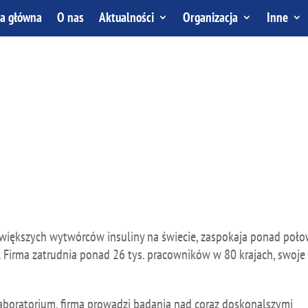
na główna
O nas
Aktualności
Organizacja
Inne
jwiększych wytwórców insuliny na świecie, zaspokaja ponad poł
Firma zatrudnia ponad 26 tys. pracowników w 80 krajach, swoje
aboratorium, firma prowadzi badania nad coraz doskonalszymi