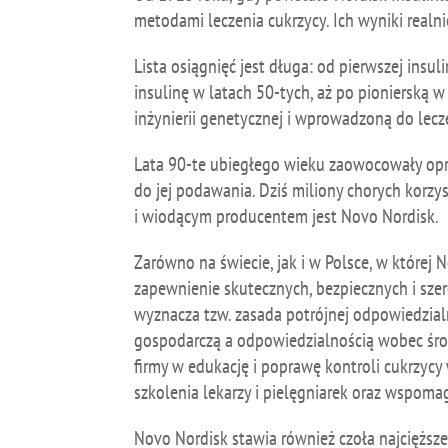
metodami leczenia cukrzycy. Ich wyniki realn
Lista osiągnięć jest długa: od pierwszej ins
insulinę w latach 50-tych, aż po pionierską 
inżynierii genetycznej i wprowadzoną do lec
Lata 90-te ubiegłego wieku zaowocowały op
do jej podawania. Dziś miliony chorych korzy
i wiodącym producentem jest Novo Nordisk.
Zarówno na świecie, jak i w Polsce, w której 
zapewnienie skutecznych, bezpiecznych i szer
wyznacza tzw. zasada potrójnej odpowiedzi
gospodarczą a odpowiedzialnością wobec śro
firmy w edukację i poprawę kontroli cukrzycy
szkolenia lekarzy i pielęgniarek oraz wspomag
Novo Nordisk stawia również czoła najcięższe