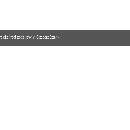
CH
kt i realizacja strony:
Grzegorz Sztank