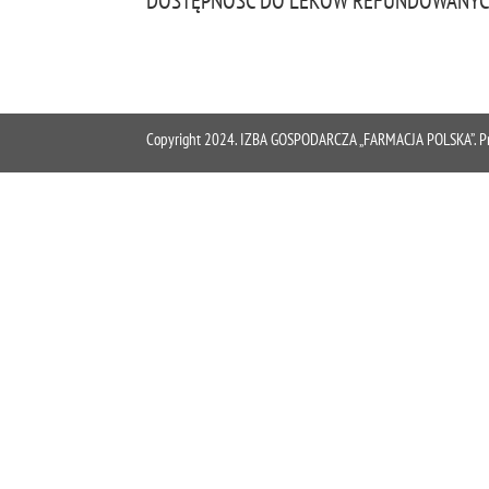
DOSTĘPNOŚĆ DO LEKÓW REFUNDOWANY
Copyright 2024. IZBA GOSPODARCZA „FARMACJA POLSKA”. Proje